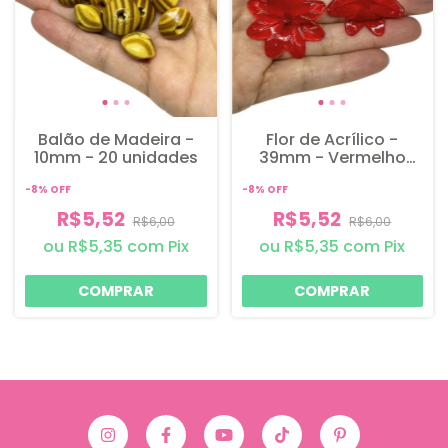
Balão de Madeira -
Flor de Acrílico -
10mm - 20 unidades
39mm - Vermelho
Transparente - 10
-
8
%
OFF
-
8
%
OFF
unidades
R$5,52
R$5,52
R$6,00
R$6,00
R$5,35
com
Pix
R$5,35
com
Pix