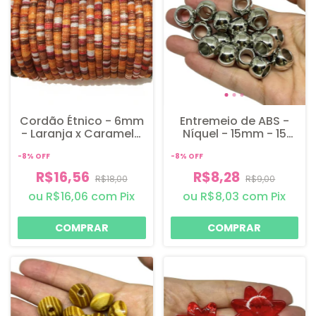
Cordão Étnico - 6mm
Entremeio de ABS -
- Laranja x Caramelo
Níquel - 15mm - 15
- 3 metros
unidades
-
8
%
OFF
-
8
%
OFF
R$16,56
R$8,28
R$18,00
R$9,00
R$16,06
com
Pix
R$8,03
com
Pix