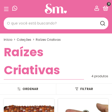
0
Início
>
Coleções
>
Raízes Criativas
Raízes
Criativas
4 produtos
ORDENAR
FILTRAR