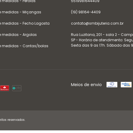
e medidas - Pérolas
5519981644409
e medidas - Miçangas
(19) 98164-4409
e medidas - Fecho Lagosta
contato@smbijuteria.com.br
e medidas - Argolas
Rua Luzitana, 201 - sala 2 - Camp
SP - Horário de atendimento: Se
Sexta das 9 as 17h. Sábado das 9
e medidas - Contas/bolas
Meios de envio
itos reservados.