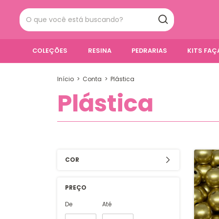
COLEÇÕES
RESINA
PEDRARIAS
KITS FA
Início
>
Conta
>
Plástica
Plástica
COR
PREÇO
De
Até