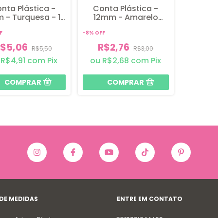
nta Plástica -
Conta Plástica -
 - Turquesa - 10
12mm - Amarelo
unidades
Claro - 15 unidades
F
-
8
%
OFF
$5,06
R$2,76
R$5,50
R$3,00
R$4,91
com
Pix
R$2,68
com
Pix
 DE MEDIDAS
ENTRE EM CONTATO