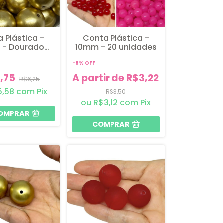
 Plástica -
Conta Plástica -
 - Dourado
10mm - 20 unidades
- 10 unidades
-
8
%
OFF
,75
A partir de R$3,22
R$6,25
5,58
com
Pix
R$3,50
R$3,12
com
Pix
COMPRAR