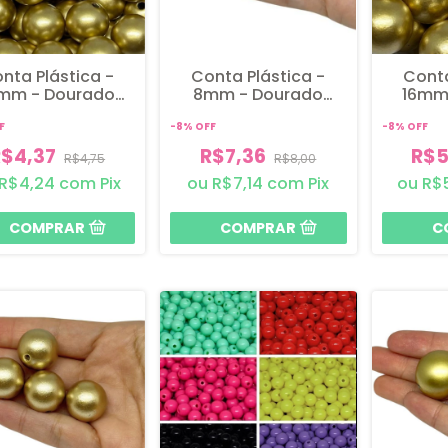
nta Plástica -
Conta Plástica -
Conta
mm - Dourado
8mm - Dourado
16mm
co - 15 unidades
Fosco - 25 gramas
Fosco 
F
-
8
%
OFF
-
8
%
OFF
R$4,37
R$7,36
R$5
R$4,75
R$8,00
R$4,24
com
Pix
R$7,14
com
Pix
R$