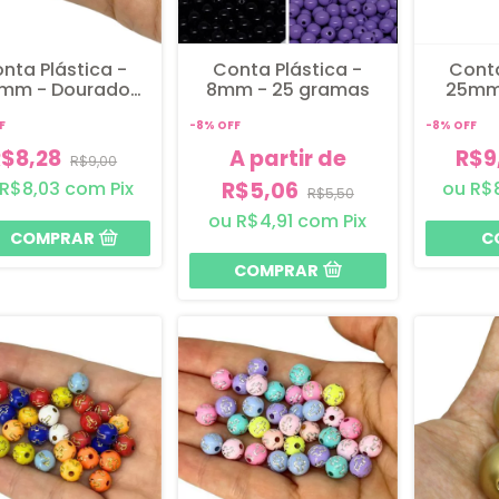
nta Plástica -
Conta Plástica -
Conta
mm - Dourado
8mm - 25 gramas
25mm
co - 6 unidades
Fosco 
F
-
8
%
OFF
-
8
%
OFF
R$8,28
A partir de
R$9
R$9,00
R$8,03
com
Pix
R$5,06
R$
R$5,50
R$4,91
com
Pix
COMPRAR