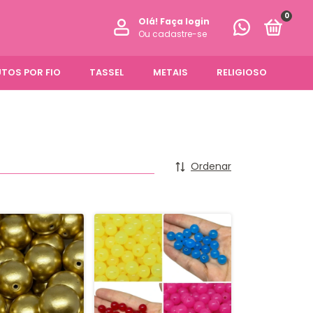
0
Olá!
Faça login
Ou cadastre-se
TOS POR FIO
TASSEL
METAIS
RELIGIOSO
Ordenar