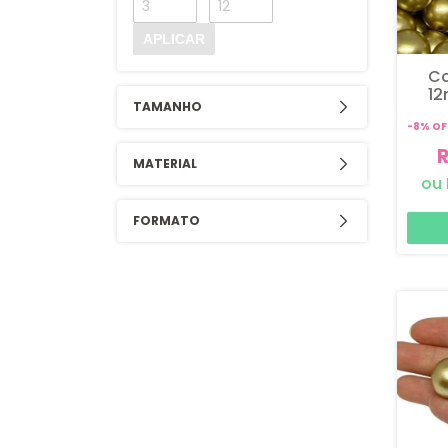
APLICAR
Co
12
TAMANHO
Fos
-
8
%
OF
MATERIAL
FORMATO