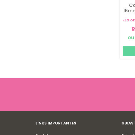
Co
16mm
-
8
%
OF
R
LINKS IMPORTANTES
GUIAS