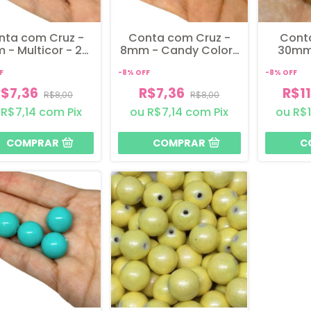
nta com Cruz -
Conta com Cruz -
Conta
 - Multicor - 25
8mm - Candy Colors
30mm
gramas
- 25 gramas
Fosco 
F
-
8
%
OFF
-
8
%
OFF
R$7,36
R$7,36
R$1
R$8,00
R$8,00
R$7,14
com
Pix
R$7,14
com
Pix
R$1