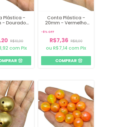
 Plástica -
Conta Plástica -
 - Dourado
20mm - Vermelho
- 4 unidades
Fosco - 6 unidades
-
8
%
OFF
,20
R$7,36
R$10,00
R$8,00
8,92
com
Pix
R$7,14
com
Pix