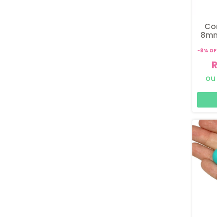
Co
8mm
-
8
%
OF