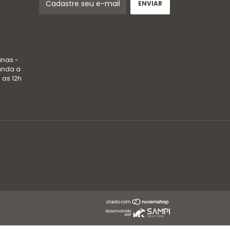
inas -
gunda a
 as 12h