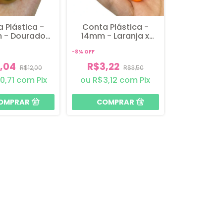
 Plástica -
Conta Plástica -
 - Dourado
14mm - Laranja x
- 4 unidades
Verde - 10 unidades
-
8
%
OFF
1,04
R$3,22
R$12,00
R$3,50
0,71
com
Pix
R$3,12
com
Pix