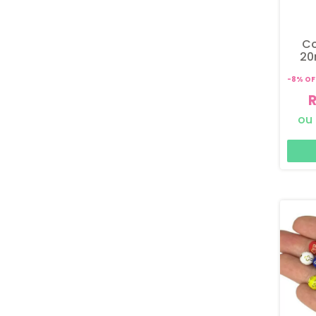
Co
20
Fos
-
8
%
OF