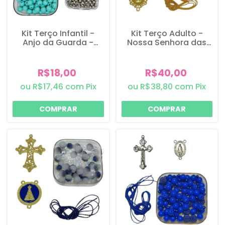
Kit Terço Infantil -
Kit Terço Adulto -
Anjo da Guarda -
Nossa Senhora das
Níquel - 1 Kit
Graças - Dourado -
Azul Glaciado - 1Kit
R$18,00
R$40,00
R$17,46
com
Pix
R$38,80
com
Pix