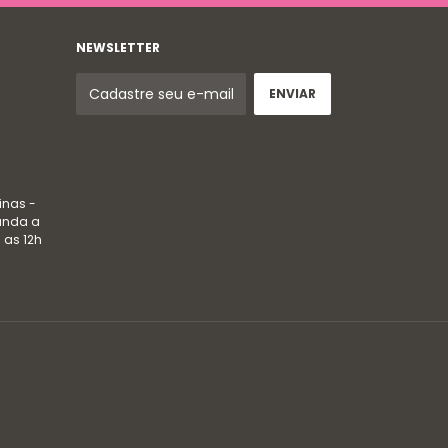
NEWSLETTER
inas -
gunda a
 as 12h