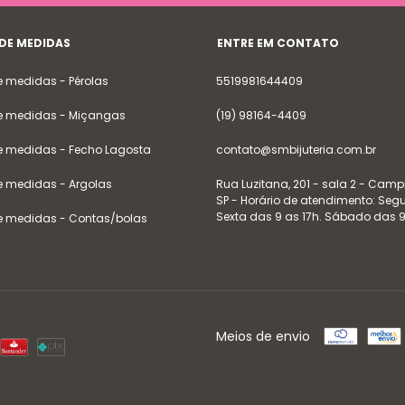
 DE MEDIDAS
ENTRE EM CONTATO
e medidas - Pérolas
5519981644409
e medidas - Miçangas
(19) 98164-4409
e medidas - Fecho Lagosta
contato@smbijuteria.com.br
e medidas - Argolas
Rua Luzitana, 201 - sala 2 - Camp
SP - Horário de atendimento: Se
Sexta das 9 as 17h. Sábado das 9
e medidas - Contas/bolas
Meios de envio