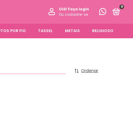
0
Olá!
Faça login
Ou cadastre-se
TOS POR FIO
TASSEL
METAIS
RELIGIOSO
Ordenar