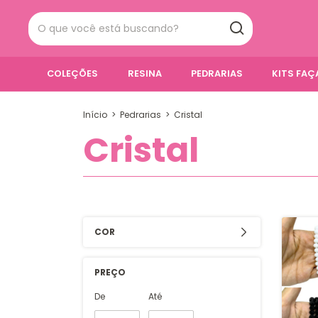
COLEÇÕES
RESINA
PEDRARIAS
KITS FA
Início
>
Pedrarias
>
Cristal
Cristal
COR
PREÇO
De
Até